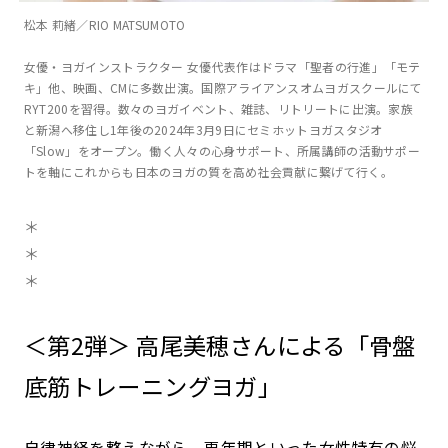
松本 莉緒／RIO MATSUMOTO
女優・ヨガインストラクター 女優代表作はドラマ「聖者の行進」「モテ
キ」他、映画、CMに多数出演。国際アライアンスオムヨガスクールにて
RYT200を習得。数々のヨガイベント、雑誌、リトリートに出演。家族
と新潟へ移住し1年後の2024年3月9日にセミホットヨガスタジオ
「Slow」をオープン。働く人々の心身サポート、所属講師の活動サポー
トを軸にこれからも日本のヨガの質を高め社会貢献に繋げて行く。
＊
＊
＊
＜第2弾＞ 高尾美穂さんによる「骨盤
底筋トレーニングヨガ」
自律神経を整えながら、更年期といった女性特有の悩